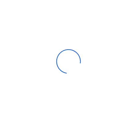
₦
130,703.00